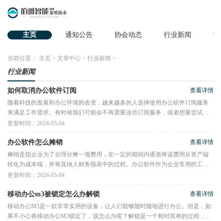
主页
通知公告
协会动态
行业新闻
热
当前位置：
主页
>
文章中心
>
行业新闻
>
行业新闻
如何取消办公软件订阅
查看详情
随着科技的发展和办公环境的改变，越来越多的人选择使用办公软件订阅服务
来满足工作需求。有时候我们可能会不再需要这些订阅服务，或者想要尝试其
他的软件。在这种情况下，了
更新时间：2024-05-04
办公软件怎么摊销
查看详情
摊销是指企业为了合理分摊一项费用，在一定的期间内逐渐将该费用从资产端
转化为成本端，并将其纳入财务报表中的过程。办公软件作为企业常用的工
具，是办公生产中不可或缺的一
更新时间：2024-05-04
移动办公m3被锁定怎么办解锁
查看详情
移动办公M3是一款非常实用的设备，让人们能够随时随地进行办公。但是，如
果不小心将移动办公M3锁定了，该怎么办呢？解锁是一个相对简单的过程，下